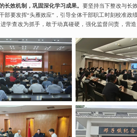
的长效机制，巩固深化学习成果。
要坚持当下整改与长
干部要发挥“头雁效应”，引导全体干部职工时刻校准政
推进学查改为抓手，敢于动真碰硬，强化监督问责，营造