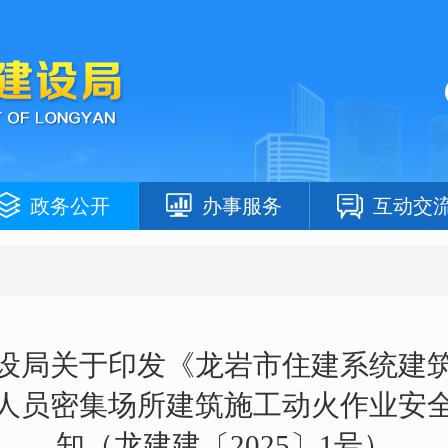
政务公开
办事服务
互动交
设局关于印发《龙岩市住建系统建
人员密集场所建筑施工动火作业安
知（龙建建〔2025〕1号）