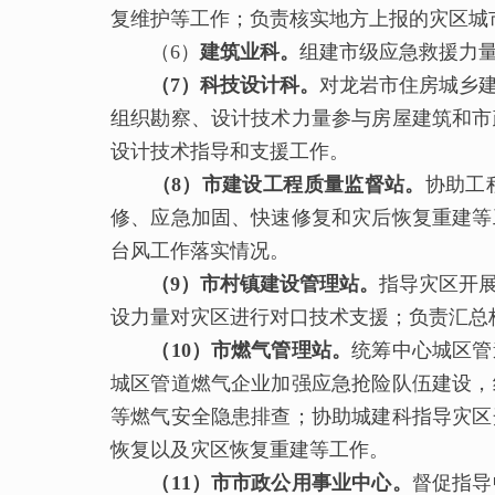
复维护等工作；负责核实地方上报的灾区城
（6）
建筑业科。
组建市级应急救援力
（
7
）科技设计科。
对龙岩市住房城乡
组织勘察、设计技术力量参与房屋建筑和市
设计技术指导和支援工作。
（
8
）市建设工程质量监督站。
协助工
修、应急加固、快速修复和灾后恢复重建等
台风工作落实情况。
（
9
）市村镇建设管理站。
指导灾区开
设力量对灾区进行对口技术支援；负责汇总
（1
0
）市燃气管理站。
统筹中心城区管
城区管道燃气企业加强应急抢险队伍建设，
等燃气安全隐患排查；协助城建科指导灾区
恢复以及灾区恢复重建等工作。
（1
1
）市市政公用事业中心。
督促指导