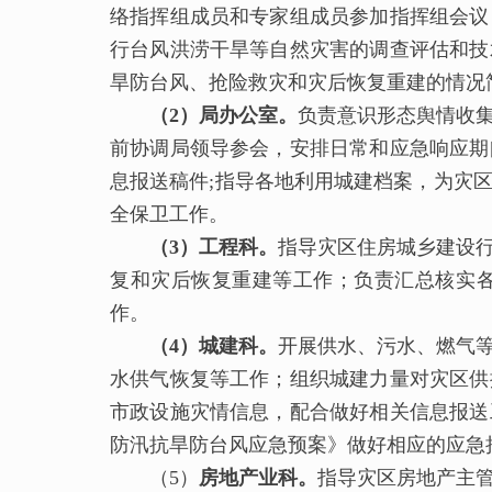
络指挥组成员和专家组成员参加指挥组会议
行台风洪涝干旱等自然灾害的调查评估和技
旱防台风、抢险救灾和灾后恢复重建的情况
（
2
）局办公室。
负责意识形态舆情收
前协调局领导参会，安排日常和应急响应期
息报送稿件;指导各地利用城建档案，为灾
全保卫工作。
（
3
）工程科。
指导灾区住房城乡建设
复和灾后恢复重建等工作；负责汇总核实
作。
（
4
）城建科。
开展供水、污水、燃气
水供气恢复等工作；组织城建力量对灾区供
市政设施灾情信息，配合做好相关信息报送
防汛抗旱防台风应急预案》做好相应的应急
（5）
房地产业科。
指导灾区房地产主