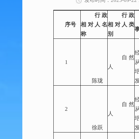
发布时间：2025-09-22 1
行政
行政
序号
相对人名
相对人类
称
别
自然
1
人
陈珑
自然
2
人
徐跃