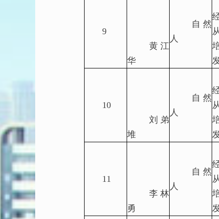
自然
9
人
黄江
华
自然
10
人
刘弟
堆
自然
11
人
李林
勇