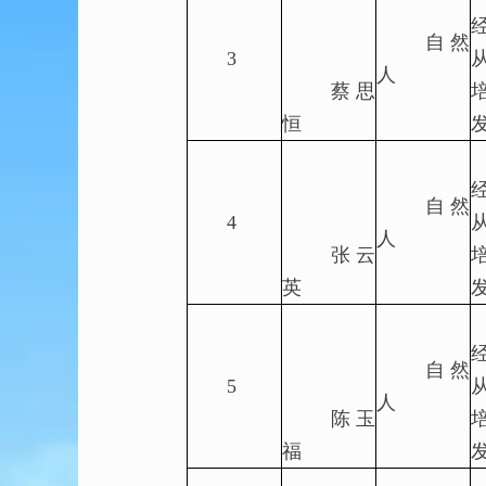
自然
3
人
蔡思
恒
自然
4
人
张云
英
自然
5
人
陈玉
福