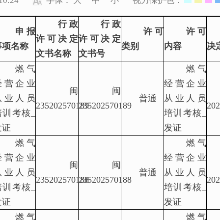
0:24
字体：
大
中
小
视力保护色：
行政
行政
申报
许可
许可
许可决定
许可决定
事项名称
类别
内容
决
文书名称
文书号
燃气
燃气
经营企业
经营企业
闽
闽
从业人员
普通
从业人员
235202570189
235202570189
202
培训考核_
培训考核_
发证
发证
燃气
燃气
经营企业
经营企业
闽
闽
从业人员
普通
从业人员
235202570188
235202570188
202
培训考核_
培训考核_
发证
发证
燃气
燃气