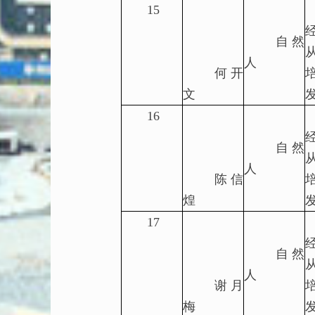
15
自然
人
何开
文
16
自然
人
陈信
煌
17
自然
人
谢月
梅