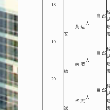
18
自然
人
黄运
安
19
自然
人
吴洁
敏
20
自然
人
华志
斌