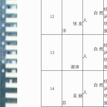
自然
12
人
张友
洋
自然
13
人
谢涛
自然
14
人
吴丽
芬