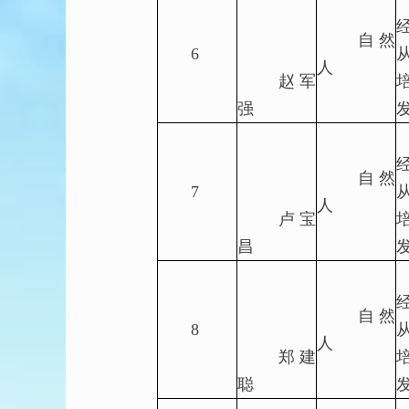
自然
6
人
赵军
强
自然
7
人
卢宝
昌
自然
8
人
郑建
聪