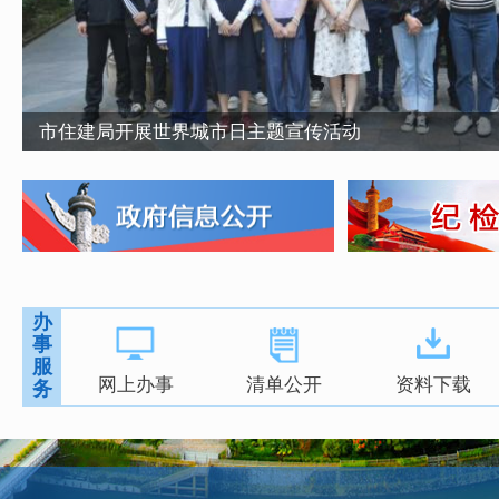
市住建局开展世界城市日主题宣传活动
小小暑托班，浓浓住建情——2026年职工子女暑托班...
节水倡议书
敬老情浓时——龙岩住建系统开展离退休老同志重阳...
月满华扇寄情思，文明共建庆团圆——市住建系统举...
办
事
服
网上办事
清单公开
资料下载
务